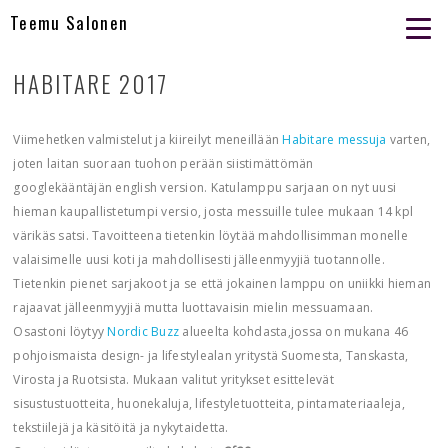
Teemu Salonen
HABITARE 2017
Viimehetken valmistelut ja kiireilyt meneillään
Habitare messuja
varten,
joten laitan suoraan tuohon perään siistimättömän
googlekääntäjän english version. Katulamppu sarjaan on nyt uusi
hieman kaupallistetumpi versio, josta messuille tulee mukaan 14 kpl
värikäs satsi. Tavoitteena tietenkin löytää mahdollisimman monelle
valaisimelle uusi koti ja mahdollisesti jälleenmyyjiä tuotannolle.
Tietenkin pienet sarjakoot ja se että jokainen lamppu on uniikki hieman
rajaavat jälleenmyyjiä mutta luottavaisin mielin messuamaan.
Osastoni löytyy
Nordic Buzz
alueelta kohdasta,jossa on mukana 46
pohjoismaista design- ja lifestylealan yritystä Suomesta, Tanskasta,
Virosta ja Ruotsista. Mukaan valitut yritykset esittelevät
sisustustuotteita, huonekaluja, lifestyletuotteita, pintamateriaaleja,
tekstiilejä ja käsitöitä ja nykytaidetta.