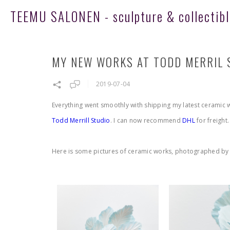
TEEMU SALONEN - sculpture & collectibl
MY NEW WORKS AT TODD MERRIL 
2019-07-04
Everything went smoothly with shipping my latest ceramic
Todd Merrill Studio
. I can now recommend
DHL
for freight
Here is some pictures of ceramic works, photographed by 