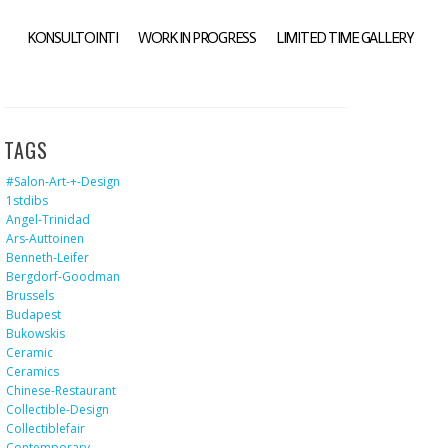
KONSULTOINTI
WORK IN PROGRESS
LIMITED TIME GALLERY
TAGS
#salon-Art-+-Design
1stdibs
Angel-Trinidad
Ars-Auttoinen
Benneth-Leifer
Bergdorf-Goodman
Brussels
Budapest
Bukowskis
Ceramic
Ceramics
Chinese-Restaurant
Collectible-Design
Collectiblefair
Contemporary