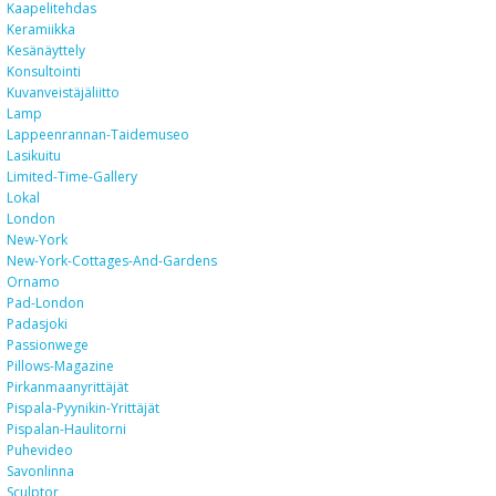
Kaapelitehdas
Keramiikka
Kesänäyttely
Konsultointi
Kuvanveistäjäliitto
Lamp
Lappeenrannan-Taidemuseo
Lasikuitu
Limited-Time-Gallery
Lokal
London
New-York
New-York-Cottages-And-Gardens
Ornamo
Pad-London
Padasjoki
Passionwege
Pillows-Magazine
Pirkanmaanyrittäjät
Pispala-Pyynikin-Yrittäjät
Pispalan-Haulitorni
Puhevideo
Savonlinna
Sculptor