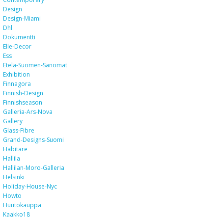
Design
Design-Miami
Dhl
Dokumentti
Elle-Decor
Ess
Etelä-Suomen-Sanomat
Exhibition
Finnagora
Finnish-Design
Finnishseason
Galleria-Ars-Nova
Gallery
Glass-Fibre
Grand-Designs-Suomi
Habitare
Hallila
Hallilan-Moro-Galleria
Helsinki
Holiday-House-Nyc
Howto
Huutokauppa
Kaakko18