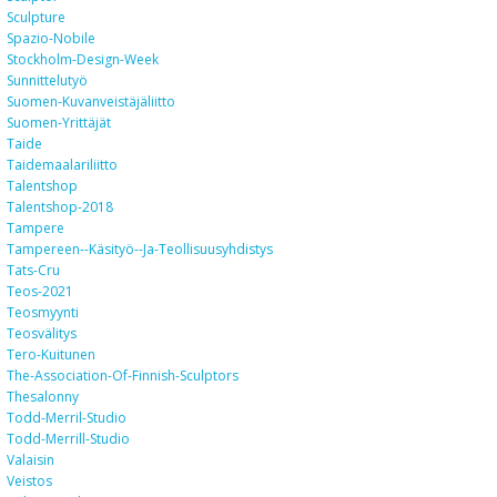
Sculpture
Spazio-Nobile
Stockholm-Design-Week
Sunnittelutyö
Suomen-Kuvanveistäjäliitto
Suomen-Yrittäjät
Taide
Taidemaalariliitto
Talentshop
Talentshop-2018
Tampere
Tampereen--käsityö--ja-Teollisuusyhdistys
Tats-Cru
Teos-2021
Teosmyynti
Teosvälitys
Tero-Kuitunen
The-Association-Of-Finnish-Sculptors
Thesalonny
Todd-Merril-Studio
Todd-Merrill-Studio
Valaisin
Veistos