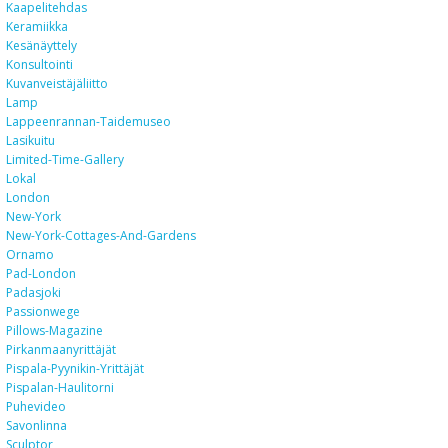
Kaapelitehdas
Keramiikka
Kesänäyttely
Konsultointi
Kuvanveistäjäliitto
Lamp
Lappeenrannan-Taidemuseo
Lasikuitu
Limited-Time-Gallery
Lokal
London
New-York
New-York-Cottages-And-Gardens
Ornamo
Pad-London
Padasjoki
Passionwege
Pillows-Magazine
Pirkanmaanyrittäjät
Pispala-Pyynikin-Yrittäjät
Pispalan-Haulitorni
Puhevideo
Savonlinna
Sculptor