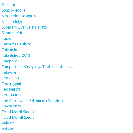
Sculpture
Spazio-Nobile
Stockholm-Design-Week
Sunnittelutyö
Suomen-Kuvanveistäjäliitto
Suomen-Yrittäjät
Taide
Taidemaalariliitto
Talentshop
Talentshop-2018
Tampere
Tampereen--käsityö--ja-Teollisuusyhdistys
Tats-Cru
Teos-2021
Teosmyynti
Teosvälitys
Tero-Kuitunen
The-Association-Of-Finnish-Sculptors
Thesalonny
Todd-Merril-Studio
Todd-Merrill-Studio
Valaisin
Veistos