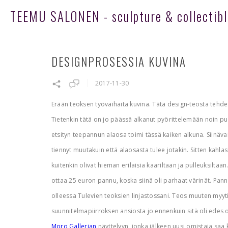
TEEMU SALONEN - sculpture & collectibl
DESIGNPROSESSIA KUVINA
2017-11-30
Erään teoksen työvaihaita kuvina. Tätä design-teosta tehdes
Tietenkin tätä on jo päässä alkanut pyörittelemään noin puo
etsityn teepannun alaosa toimi tässä kaiken alkuna. Siinäv
tiennyt muutakuin että alaosasta tulee jotakin. Sitten kahla
kuitenkin olivat hieman erilaisia kaariltaan ja pulleuksiltaan
ottaa 25 euron pannu, koska siinä oli parhaat värinät. Pan
olleessa Tulevien teoksien linjastossani. Teos muuten myytii
suunnitelmapiirroksen ansiosta jo ennenkuin sitä oli edes 
Moro Gallerian
näyttelyyn, jonka jälkeen uusi omistaja saa