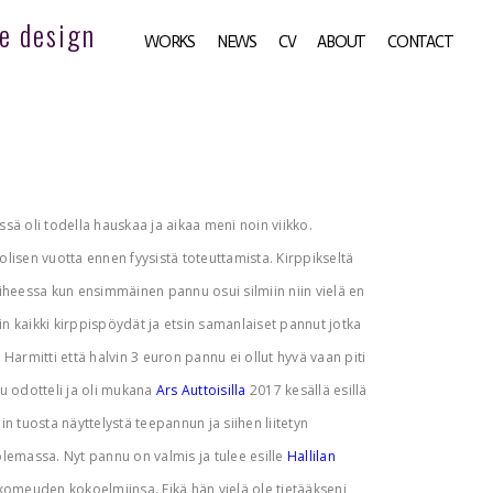
e design
WORKS
NEWS
CV
ABOUT
CONTACT
sä oli todella hauskaa ja aikaa meni noin viikko.
lisen vuotta ennen fyysistä toteuttamista. Kirppikseltä
aiheessa kun ensimmäinen pannu osui silmiin niin vielä en
sin kaikki kirppispöydät ja etsin samanlaiset pannut jotka
. Harmitti että halvin 3 euron pannu ei ollut hyvä vaan piti
nu odotteli ja oli mukana
Ars Auttoisilla
2017 kesällä esillä
n tuosta näyttelystä teepannun ja siihen liitetyn
olemassa. Nyt pannu on valmis ja tulee esille
Hallilan
 komeuden kokoelmiinsa. Eikä hän vielä ole tietääkseni