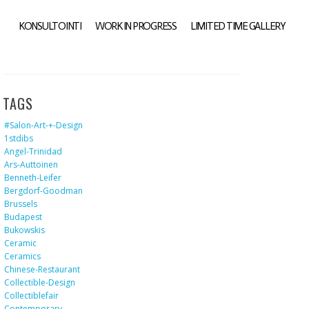
KONSULTOINTI
WORK IN PROGRESS
LIMITED TIME GALLERY
TAGS
#salon-Art-+-Design
1stdibs
Angel-Trinidad
Ars-Auttoinen
Benneth-Leifer
Bergdorf-Goodman
Brussels
Budapest
Bukowskis
Ceramic
Ceramics
Chinese-Restaurant
Collectible-Design
Collectiblefair
Contemporary