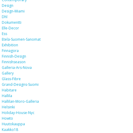
Design
Design-Miami
Dhl
Dokumentti
Elle-Decor
Ess
Etelä-Suomen-Sanomat
Exhibition
Finnagora
Finnish-Design
Finnishseason
Galleria-Ars-Nova
Gallery
Glass-Fibre
Grand-Designs-Suomi
Habitare
Hallila
Hallilan-Moro-Galleria
Helsinki
Holiday-House-Nyc
Howto
Huutokauppa
Kaakko18