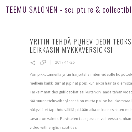
TEEMU SALONEN - sculpture & collectibl
YRITIN TEHDÄ PUHEVIDEON TEOKS
LEIKKASIN MYKKÄVERSIOKSI
2017-11-26
Yön pikkutunneilla yritin harjoitella miten videolle höpöttel
melkein kaikki turhat jupinat pois, kun alkoi häiritä olemis
Tärkeimmät designfilosofiat sai kuitenkin jäädä tähän video
tää suunnitteluvaihe yleensä on mutta paljon hauskempaa ku
näkyvää ei tapahdu välillä pitkään aikaan kunnes sitten muhi
tavara on valmis. Päivittelen taas jossain vaiheessa kunhan
video with english subtitles