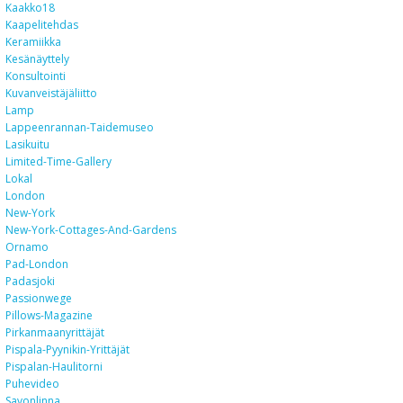
Kaakko18
Kaapelitehdas
Keramiikka
Kesänäyttely
Konsultointi
Kuvanveistäjäliitto
Lamp
Lappeenrannan-Taidemuseo
Lasikuitu
Limited-Time-Gallery
Lokal
London
New-York
New-York-Cottages-And-Gardens
Ornamo
Pad-London
Padasjoki
Passionwege
Pillows-Magazine
Pirkanmaanyrittäjät
Pispala-Pyynikin-Yrittäjät
Pispalan-Haulitorni
Puhevideo
Savonlinna