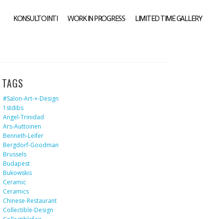
KONSULTOINTI
WORK IN PROGRESS
LIMITED TIME GALLERY
TAGS
#salon-Art-+-Design
1stdibs
Angel-Trinidad
Ars-Auttoinen
Benneth-Leifer
Bergdorf-Goodman
Brussels
Budapest
Bukowskis
Ceramic
Ceramics
Chinese-Restaurant
Collectible-Design