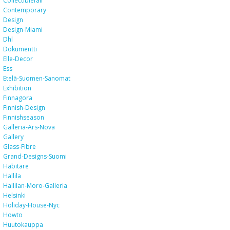
Collectiblefair
Contemporary
Design
Design-Miami
Dhl
Dokumentti
Elle-Decor
Ess
Etelä-Suomen-Sanomat
Exhibition
Finnagora
Finnish-Design
Finnishseason
Galleria-Ars-Nova
Gallery
Glass-Fibre
Grand-Designs-Suomi
Habitare
Hallila
Hallilan-Moro-Galleria
Helsinki
Holiday-House-Nyc
Howto
Huutokauppa