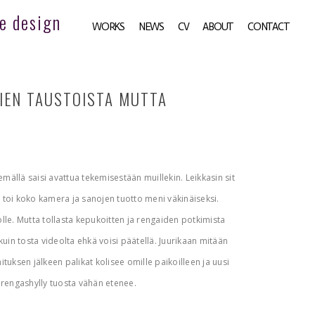
e design
WORKS
NEWS
CV
ABOUT
CONTACT
IEN TAUSTOISTA MUTTA
emällä saisi avattua tekemisestään muillekin. Leikkasin sit
ta toi koko kamera ja sanojen tuotto meni väkinäiseksi.
lle. Mutta tollasta kepukoitten ja rengaiden potkimista
in tosta videolta ehkä voisi päätellä. Juurikaan mitään
tuksen jälkeen palikat kolisee omille paikoilleen ja uusi
 rengashylly tuosta vähän etenee.