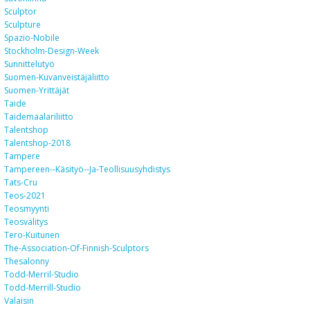
Sculptor
Sculpture
Spazio-Nobile
Stockholm-Design-Week
Sunnittelutyö
Suomen-Kuvanveistäjäliitto
Suomen-Yrittäjät
Taide
Taidemaalariliitto
Talentshop
Talentshop-2018
Tampere
Tampereen--käsityö--ja-Teollisuusyhdistys
Tats-Cru
Teos-2021
Teosmyynti
Teosvälitys
Tero-Kuitunen
The-Association-Of-Finnish-Sculptors
Thesalonny
Todd-Merril-Studio
Todd-Merrill-Studio
Valaisin